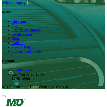
Select Language
▼
Menu
Chi siamo
Prodotti
Servizi Assicurativi
Certificazioni
Blog
Contatti
Privacy Policy
Informativa Cookies
Contatti
081 807 5511
Lun-Ven 08:30-13:00
14:30-18:00
MD Engineering. Tutti i diritti sono riservati.