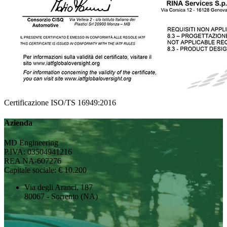
Certificazione ISO/TS 16949:2016
Azienda
MD Engineering
P.IVA: 03504941216
REA NA-607276
Capitale sociale: € 10.200
Via degli Aranci, 187
80067 - Sorrento (NA)