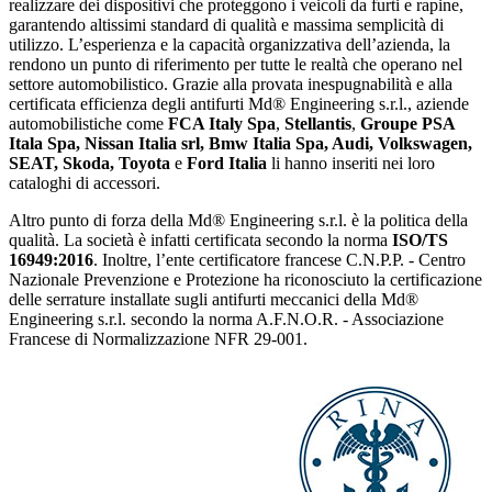
realizzare dei dispositivi che proteggono i veicoli da furti e rapine,
garantendo altissimi standard di qualità e massima semplicità di
utilizzo. L’esperienza e la capacità organizzativa dell’azienda, la
rendono un punto di riferimento per tutte le realtà che operano nel
settore automobilistico. Grazie alla provata inespugnabilità e alla
certificata efficienza degli antifurti Md® Engineering s.r.l., aziende
automobilistiche come
FCA Italy Spa
,
Stellantis
,
Groupe PSA
Itala Spa, Nissan Italia srl, Bmw Italia Spa, Audi, Volkswagen,
SEAT, Skoda, Toyota
e
Ford Italia
li hanno inseriti nei loro
cataloghi di accessori.
Altro punto di forza della Md® Engineering s.r.l. è la politica della
qualità. La società è infatti certificata secondo la norma
ISO/TS
16949:2016
. Inoltre, l’ente certificatore francese C.N.P.P. - Centro
Nazionale Prevenzione e Protezione ha riconosciuto la certificazione
delle serrature installate sugli antifurti meccanici della Md®
Engineering s.r.l. secondo la norma A.F.N.O.R. - Associazione
Francese di Normalizzazione NFR 29-001.